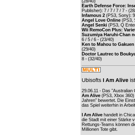
(28/40)
Earth Defense Force: In
Publisher): 7 / 7 / 7 / 7 - (2
Infamous 2
(PS3, Sony): 9 /
Angel Love Online
(PS3, S
Angel Senki
(PS3, Q Entert
Wii RemoCon Plus: Varie
Suzumiya Haruhi-Chan n
6 / 5 / 6 - (23/40)
Ken to Mahou to Gakuen
(29/40)
Doctor Lautrec to Bouky
8 - (32/40)
Ubisofts
I Am Alive
is
29.06.11 - Das "Australian 
Am Alive
(PS3, Xbox 360) v
Jahren" bewertet. Die Einst
das Spiel weiterhin in Arbeit
I Am Alive
handelt in Chic
die Stadt mit einer Stärke 
Rettungs-Teams können die
Millionen Tote gibt.