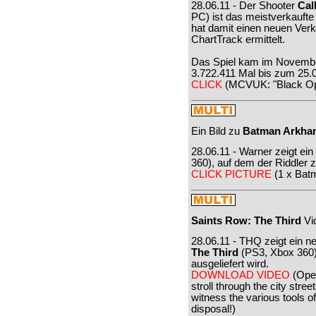
28.06.11 - Der Shooter
Cal
PC) ist das meistverkaufte 
hat damit einen neuen Verk
ChartTrack ermittelt.
Das Spiel kam im Novembe
3.722.411 Mal bis zum 25.0
CLICK
(MCVUK: "Black Ops
Ein Bild zu
Batman Arkham
28.06.11 - Warner zeigt ein
360), auf dem der Riddler 
CLICK PICTURE
(1 x Bat
Saints Row: The Third
Vi
28.06.11 - THQ zeigt ein n
The Third
(PS3, Xbox 360)
ausgeliefert wird.
DOWNLOAD VIDEO
(Open
stroll through the city stre
witness the various tools 
disposal!)