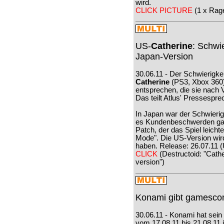
wird.
CLICK PICTURE
(1 x Rage
US-
Catherine
: Schwi
Japan-Version
30.06.11 - Der Schwierigke
Catherine
(PS3, Xbox 360)
entsprechen, die sie nach V
Das teilt Atlus' Pressespre
In Japan war der Schwierig
es Kundenbeschwerden gab. 
Patch, der das Spiel leicht
Mode". Die US-Version wir
haben. Release: 26.07.11 
CLICK
(Destructoid: "Cathe
version")
Konami gibt gamesco
30.06.11 - Konami hat sein
vom 17.08.11 bis 21.08.11 in