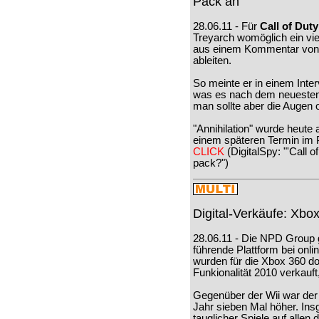
Pack an
28.06.11 - Für
Call of Dut
Treyarch womöglich ein vie
aus einem Kommentar von 
ableiten.
So meinte er in einem Inte
was es nach dem neuesten 
man sollte aber die Augen o
"Annihilation" wurde heute a
einem späteren Termin im 
CLICK
(DigitalSpy: "'Call 
pack?")
Digital-Verkäufe: Xbo
28.06.11 - Die NPD Group g
führende Plattform bei onli
wurden für die Xbox 360 dop
Funkionalität 2010 verkauft
Gegenüber der Wii war der 
Jahr sieben Mal höher. Ins
tauglicher Spiele auf allen