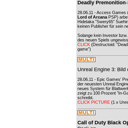
Deadly Premonition
28.06.11 - Access Games 
Lord of Arcana
PSP) arbei
Hidetaka "Swery65" Suehiro
keinen Publisher für sein 
Solange kein Investor bzw.
des neuen Spiels ungewiss
CLICK
(Destructoid: "Dead
game")
Unreal Engine 3: Bild
28.06.11 - Epic Games' Pr
der neuesten Unreal Engin
neues System für Blattwer
zeigt zu 100 Prozent "In-G
schreibt.
CLICK PICTURE
(1 x Unre
Call of Duty Black O