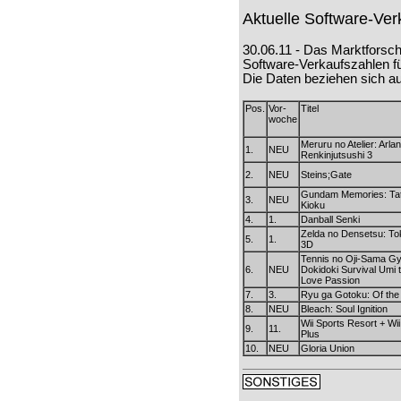
Aktuelle Software-Ve
30.06.11 - Das Marktfors
Software-Verkaufszahlen fü
Die Daten beziehen sich au
Pos.
Vor-
Titel
woche
Meruru no Atelier: Arla
1.
NEU
Renkinjutsushi 3
2.
NEU
Steins;Gate
Gundam Memories: Tat
3.
NEU
Kioku
4.
1.
Danball Senki
Zelda no Densetsu: To
5.
1.
3D
Tennis no Oji-Sama Gy
6.
NEU
Dokidoki Survival Umi
Love Passion
7.
3.
Ryu ga Gotoku: Of the
8.
NEU
Bleach: Soul Ignition
Wii Sports Resort + Wi
9.
11.
Plus
10.
NEU
Gloria Union