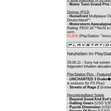
PSone Klassiker (PS3 und
-
Motor Toon Grand Prix 
Demos (PS3)
-
Homefront
Multiplayer D
Deutschland**
-
Motorstorm Apocalypse
Rating: PEGI 16 **Nicht in
uvm.
CLICK
(PlayStation: "Vors
Neuheiten im PlayStat
29.06.11 - Sony hat seinen
folgenden Inhalten aktualisi
PlayStation Plus - Featu
-
UNCHARTED 3 Drake�s
& exklusiv für PS Plus)
-
Streets of Rage 2
(koste
Herunterladbare Spiele
-
Beyond Good And Evil
-
Gatling Gears
(USD 9,99
-
Puzzle Dimension
(USD 