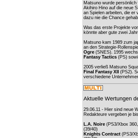
Matsuno wurde persönlich 
Akihiro Hino auf die neue S
an Spielen arbeiten, die er 
dazu nie die Chance gehab
Was das erste Projekte von
könnte aber gute zwei Jahr
Matsuno kam 1989 zum japa
an den Strategie-Rollenspi
Ogre
(SNES). 1995 wechse
Fantasy Tactics
(PS) sow
2005 verließ Matsuno Squar
Final Fantasy XII
(PS2). Se
verschiedene Unternehmen
Aktuelle Wertungen d
29.06.11 - Hier sind neue 
Redakteure vergeben je bi
L.A. Noire
(PS3/Xbox 360, 
(39/40)
Knights Contract
(PS3/Xbo