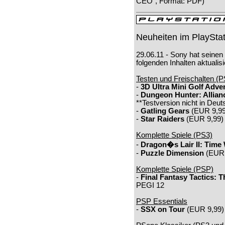
CEO", Format: PDF)
Neuheiten im PlayStat
29.06.11 - Sony hat seinen
folgenden Inhalten aktualisi
Testen und Freischalten (P
-
3D Ultra Mini Golf Adve
-
Dungeon Hunter: Allian
**Testversion nicht in Deut
-
Gatling Gears
(EUR 9,99
-
Star Raiders
(EUR 9,99) 
Komplette Spiele (PS3)
-
Dragon�s Lair II: Time
-
Puzzle Dimension
(EUR 
Komplette Spiele (PSP)
-
Final Fantasy Tactics: 
PEGI 12
PSP Essentials
-
SSX on Tour
(EUR 9,99) 