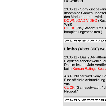
Download
29.06.11 - Sony gibt bekan
Insomniac Games ungeschn
den Markt kommen wird.
DOWNLOAD VIDEO
(Resi
Welt)
CLICK
(PlayStation: "Resi
komplett ungeschnitten")
Limbo
(Xbox 360) woh
29.06.11 - Das 2D-Plattfor
Playdead scheint wohl auc
Das im letzten Jahr veröffen
beim
Korean Ratings Boar
Als Publisher wird Sony C
Eine offizielle Ankündigung
vor.
CLICK
(Gamesetwatch: "L
Network")