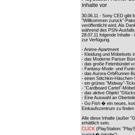
Inhalte vor
30.06.11 - Sony CED gibt 
"Willkommen zurück"-Paket
veröffentlicht wird. Als D
während des PSN-Ausfalls 
28.07.11 folgende Inhalte 
zur Verfügung.
- Anime-Apartment
- Kleidung und Möbelsets i
- das Moderne Pariser Bür
- das große Fetenbündel 
- Fantasy-Mode- und Fun
- das Aurora-OrbRunner-B
- einen Stitchkin-Häschen
- ein grünes "Midway"-Ticke
- "Cardboard Cartel"-Möbe
- das aktive Objekt "Glück
- Eine Auswahl an Oberteil
- Go Fish � ein neues, kos
Einkaufszentrum zu finden 
Alle diese Inhalte (außer 
erhältlich sein.
CLICK
(PlayStation: "Pla
zurück�-Inhalte")