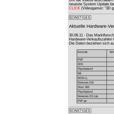
Um die Videos anschauen 
neueste System Update be
CLICK
(Videogamer: "3D ga
Aktuelle Hardware-Ve
30.06.11 - Das Marktfors
Hardware-Verkaufszahlen fü
Die Daten beziehen sich au
Konsole
Ver
PSP
3DS
PlayStation3
Wii
NDSi LL
Nintendo DSi
Xbox 360
PlayStation2
Nintendo DS Lite
PSP go