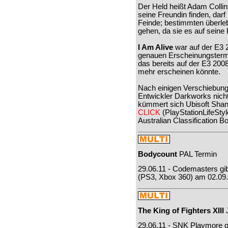
Der Held heißt Adam Colli
seine Freundin finden, darf
Feinde; bestimmten überl
gehen, da sie es auf seine
I Am Alive
war auf der E3 
genauen Erscheinungstermi
das bereits auf der E3 200
mehr erscheinen könnte.
Nach einigen Verschiebunge
Entwickler Darkworks nic
kümmert sich Ubisoft Shang
CLICK
(PlayStationLifeStyl
Australian Classification B
Bodycount
PAL Termin
29.06.11 - Codemasters gi
(PS3, Xbox 360) am 02.09.
The King of Fighters XIII
J
29.06.11 - SNK Playmore g