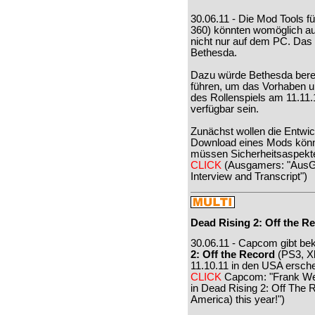
30.06.11 - Die Mod Tools f
360) könnten womöglich au
nicht nur auf dem PC. Das 
Bethesda.
Dazu würde Bethesda bere
führen, um das Vorhaben u
des Rollenspiels am 11.11.
verfügbar sein.
Zunächst wollen die Entwic
Download eines Mods könnt
müssen Sicherheitsaspekte
CLICK
(Ausgamers: "AusG
Interview and Transcript")
Dead Rising 2: Off the R
30.06.11 - Capcom gibt bek
2: Off the Record
(PS3, X
11.10.11 in den USA ersche
CLICK
Capcom: "Frank Wes
in Dead Rising 2: Off The 
America) this year!")