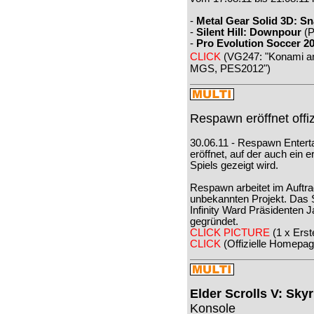
-
Metal Gear Solid 3D: Sn
-
Silent Hill: Downpour
(P
-
Pro Evolution Soccer 2
CLICK
(VG247: "Konami an
MGS, PES2012")
Respawn eröffnet offiz
30.06.11 - Respawn Enterta
eröffnet, auf der auch ein e
Spiels gezeigt wird.
Respawn arbeitet im Auftra
unbekannten Projekt. Das
Infinity Ward Präsidenten
gegründet.
CLICK PICTURE
(1 x Ers
CLICK
(Offizielle Homepag
Elder Scrolls V: Sky
Konsole