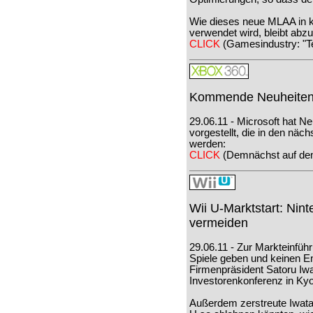
Wie dieses neue MLAA in 
verwendet wird, bleibt abz
CLICK
(Gamesindustry: "T
Kommende Neuheiten 
29.06.11 - Microsoft hat N
vorgestellt, die in den näc
werden:
CLICK
(Demnächst auf dem
Wii U-Marktstart: Nin
vermeiden
29.06.11 - Zur Markteinfüh
Spiele geben und keinen E
Firmenpräsident Satoru Iwa
Investorenkonferenz in Kyo
Außerdem zerstreute Iwata