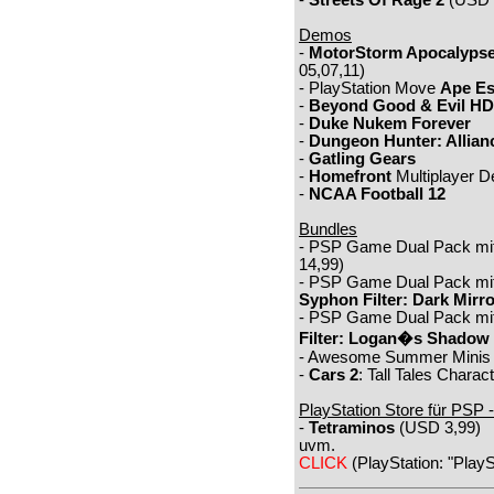
-
Streets Of Rage 2
(USD 
Demos
-
MotorStorm Apocalyps
05,07,11)
- PlayStation Move
Ape E
-
Beyond Good & Evil HD
-
Duke Nukem Forever
-
Dungeon Hunter: Allian
-
Gatling Gears
-
Homefront
Multiplayer 
-
NCAA Football 12
Bundles
- PSP Game Dual Pack mi
14,99)
- PSP Game Dual Pack mi
Syphon Filter: Dark Mirro
- PSP Game Dual Pack mi
Filter: Logan�s Shadow
- Awesome Summer Minis 
-
Cars 2
: Tall Tales Chara
PlayStation Store für PSP 
-
Tetraminos
(USD 3,99)
uvm.
CLICK
(PlayStation: "PlayS