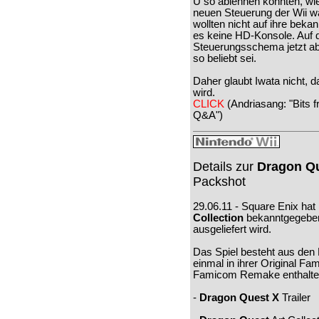
U so ablehnen könnten, wie
neuen Steuerung der Wii w
wollten nicht auf ihre bek
es keine HD-Konsole. Auf de
Steuerungsschema jetzt a
so beliebt sei.
Daher glaubt Iwata nicht, d
wird.
CLICK
(Andriasang: "Bits 
Q&A")
Details zur
Dragon Qu
Packshot
29.06.11 - Square Enix hat
Collection
bekanntgegeben,
ausgeliefert wird.
Das Spiel besteht aus de
einmal in ihrer Original F
Famicom Remake enthalten
-
Dragon Quest X
Trailer