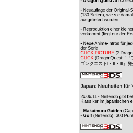
-
Dragon Quest
Art Collec
- Neuauflage der Original-
(130 Seiten), wie sie damals
ausgeliefert wurden
- Reproduktion einer kleine
vorkommt (liegt nur der Ers
- Neue Anime-Intros für je
der Serie
CLICK PICTURE
(2 Dragon
CLICK
(DragonQues
ゴンクエストI・II・III
Japan: Neuheiten für 
29.06.11 - Nintendo gibt b
Klassiker im japanischen eS
-
Makaimura Gaiden
(Cap
-
Golf
(Nintendo): 300 Pun