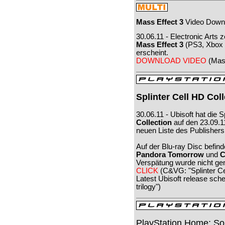
Mass Effect 3
Video Down
30.06.11 - Electronic Arts
Mass Effect 3
(PS3, Xbox 
erscheint.
DOWNLOAD VIDEO
(Mass
Splinter Cell HD Col
30.06.11 - Ubisoft hat die
Collection
auf den 23.09.1
neuen Liste des Publisher
Auf der Blu-ray Disc befind
Pandora Tomorrow
und
C
Verspätung wurde nicht ge
CLICK
(C&VG: "Splinter Ce
Latest Ubisoft release sche
trilogy")
PlayStation Home: Son