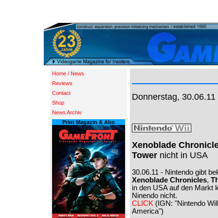
Home / News
Reviews
Contact
Donnerstag, 30.06.11
Shop
News Archiv
Print Magazin & Abo
Xenoblade Chronicl
Tower
nicht in USA
30.06.11 - Nintendo gibt be
Xenoblade Chronicles
,
Th
in den USA auf den Markt 
Ninendo nicht.
CLICK
(IGN: "Nintendo Wil
America")