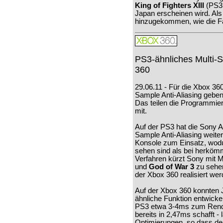
King of Fighters XIII
(PS3,
Japan erscheinen wird. Als
hinzugekommen, wie die Fa
PS3-ähnliches Multi-S
360
29.06.11 - Für die Xbox 360
Sample Anti-Aliasing gebe
Das teilen die Programmie
mit.
Auf der PS3 hat die Sony 
Sample Anti-Aliasing weit
Konsole zum Einsatz, wodu
sehen sind als bei herkö
Verfahren kürzt Sony mit M
und
God of War 3
zu sehen
der Xbox 360 realisiert wer
Auf der Xbox 360 konnten J
ähnliche Funktion entwick
PS3 etwa 3-4ms zum Rende
bereits in 2,47ms schafft -
Optimierungen, so dass de