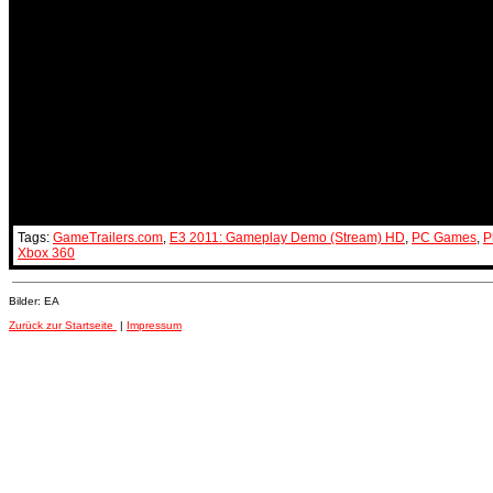
Tags:
GameTrailers.com
,
E3 2011: Gameplay Demo (Stream) HD
,
PC Games
,
P
Xbox 360
Bilder: EA
Zurück zur Startseite
|
Impressum