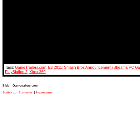
Tags:
GameTrailers.com
,
E3 2011: Smash Bros Announcement (Stream)
,
PC G
PlayStation 3
,
Xbox 360
Bilder: Gametrailers.com
Zurück zur Startseite
|
Impressum