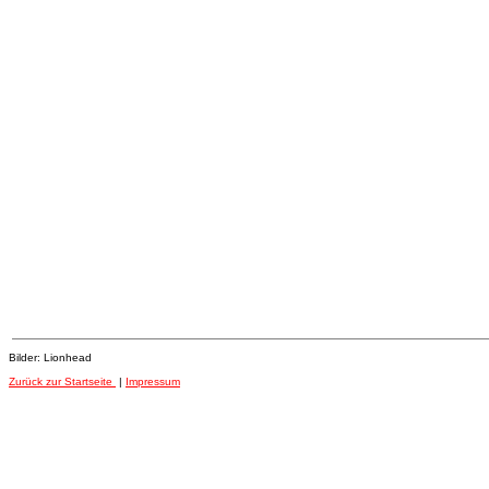
Bilder: Lionhead
Zurück zur Startseite
|
Impressum