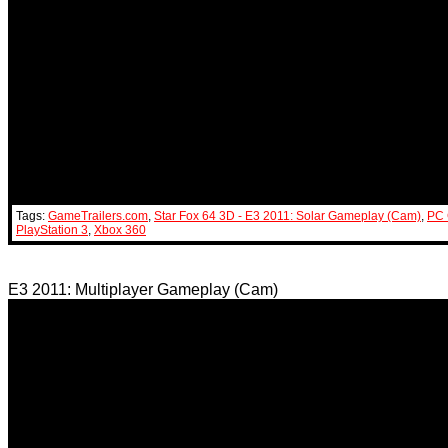
Tags:
GameTrailers.com
,
Star Fox 64 3D - E3 2011: Solar Gameplay (Cam)
,
PC
PlayStation 3
,
Xbox 360
E3 2011: Multiplayer Gameplay (Cam)