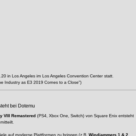
.20 in Los Angeles im Los Angeles Convention Center statt.
me Industry as E3 2019 Comes to a Close")
teht bei Dotemu
y VIII Remastered
(PS4, Xbox One, Switch) von Square Enix entsteht
itteilt.
Spiele auf moderne Plattformen zu bringen (z.B.
Windjammers 1 & 2
,