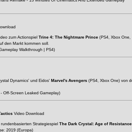
umans Remake - 15 Minutes Of Cinematics And Extended Gameplay
ownload
ideo zum Actionspiel
Trine 4: The Nightmare Prince
(PS4, Xbox One,
auf den Markt kommen soll.
 Gameplay Walkthrough | PS4)
Crystal Dynamics' und Eidos'
Marvel's Avengers
(PS4, Xbox One) von d
 - Off-Screen Leaked Gameplay)
Tactics
Video Download
 rundenbasierten Strategiespiel
The Dark Crystal: Age of Resistance
se: 2019 (Europa)