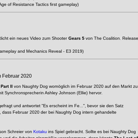
Age of Resistance Tactics first gameplay)
entlicht ein neues Video zum Shooter
Gears 5
von The Coalition. Release
ameplay and Mechanics Reveal - E3 2019)
 Februar 2020
Part II
von Naughty Dog womöglich im Februar 2020 auf den Markt zu
it Synchronsprecherin Ashley Johnson (Ellie) hervor.
fragt und antwortet "Es erscheint im Fe...", bevor sie den Satz
, dass Februar 2020 der bei Naughty Dog intern gehandelte
son Schreier von
Kotaku
ins Spiel gebracht. Sollte es bei Naughty Dog
en und die Arbeiten planmäßig vorankommen, dann könnte
The Last of