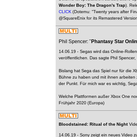
Wonder Boy: The Dragon's Trap
). Re
CLICK
(Dotemu: "Twenty years after Fina
@SquareEnix for its Remastered Version 
Phil Spencer: "
Phantasy Star Onlin
14.06.19 - Segas wird das Online-Rolle
veröffentlichen. Das sagte Phil Spencer
Bislang hat Sega das Spiel nur für die 
Bühne zu haben und mit ihnen arbeiten zu
der Punkt. Für mich war es wichtig, Se
Welche Plattformen außer Xbox One noch v
Frühjahr 2020 (Europa)
Bloodstained: Ritual of the Night
Vid
14.06.19 - Sony zeigt ein neues Video z