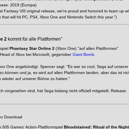
lease: 2019 (Europa)
l Fantasy VIII original release, we're proud and honored to team up wi
that will hit PC, PS4, Xbox One and Nintendo Switch this year.")
e 2
kommt für alle Plattformen"
nspiel
Phantasy Star Online 2
(Xbox One) "auf allen Plattformen"
, Head of Xbox bei Microsoft, gegenüber
Giant Bomb
.
Xbox One angekündigt. Spencer sagt: "Es war so cool, Sega auf unserer
 können und ja, es wird auf allen Plattformen landen, aber das ist nic
ga wieder auf unserer Bühne zu haben."
orgesehen sind, hat Sega bislang nicht offiziell mitgeteilt. Release:
eo Download
u 505 Games' Action-Plattformspiel
Bloodstained: Ritual of the Night