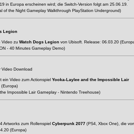
9 in Europa erscheinen wird; die Switch-Version folgt am 25.06.19.
al of the Night Gameplay Walkthrough PlayStation Underground)
s Legion
s Video zu
Watch Dogs Legion
von Ubisoft. Release: 06.03.20 (Europ
ON - 40 Minutes Gameplay Demo)
r
Video Download
ht ein Video zum Actionspiel
Yooka-Laylee and the Impossible Lair
 (Europa)
the Impossible Lair Gameplay - Nintendo Treehouse)
t 4 Artworks zum Rollenspiel
Cyberpunk 2077
(PS4, Xbox One), die vo
4.20 (Europa)