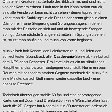
Oft stehen Kreaturen außerhalb des Bildschirms und sind nicht
von der Kamera erfasst. Läuft man in der Kanalisation zurück,
sind alle Feinde vor Leon nicht zu sehen - dementsprechend
kriegt man die Stahlkugel in die Fresse oder rennt gleich in einen
Dämon rein. Eine Steigerung sind Sprungpassagen, in denen
man mit der Peitsche an sich auf und ab bewegende Stangen
springt. Da die nächste Stange erst mitten im Sprung zu sehen
ist, stürzt man häufig ab und muss von vorne beginnen.
Musikalisch holt Konami den Leierkasten raus und liefert den
schlechtesten Soundtrack aller
Castlevania
-Spiele ab - selbst auf
dem NES gab's Besseres. Pro Level gibt es ein musikalisches
Hauptthema, das bis zum Endgegner durchläuft. Nur in ein paar
Räumen mit besonders starken Gegnern wechselt die Musik für
eine Minute, danach läuft immer wieder dasselbe Lied - eine
absolute Frechheit.
Technisch überzeugen stabile 60 fps und eine hervorragende
Karte, die mit Zoom- und Drehfunktion keine Wünsche offen lässt.
Auch die 2D-Gegner hat Konami gut in 3D transferiert, ordentlich
animiert und mit coolen Schreien ausgestattet.