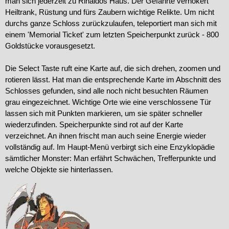
man sich jederzeit zu Rinaldos Haus. Der Gefährte verhökert
Heiltrank, Rüstung und fürs Zaubern wichtige Relikte. Um nicht
durchs ganze Schloss zurückzulaufen, teleportiert man sich mit
einem 'Memorial Ticket' zum letzten Speicherpunkt zurück - 800
Goldstücke vorausgesetzt.
Die Select Taste ruft eine Karte auf, die sich drehen, zoomen und
rotieren lässt. Hat man die entsprechende Karte im Abschnitt des
Schlosses gefunden, sind alle noch nicht besuchten Räumen
grau eingezeichnet. Wichtige Orte wie eine verschlossene Tür
lassen sich mit Punkten markieren, um sie später schneller
wiederzufinden. Speicherpunkte sind rot auf der Karte
verzeichnet. An ihnen frischt man auch seine Energie wieder
vollständig auf. Im Haupt-Menü verbirgt sich eine Enzyklopädie
sämtlicher Monster: Man erfährt Schwächen, Trefferpunkte und
welche Objekte sie hinterlassen.