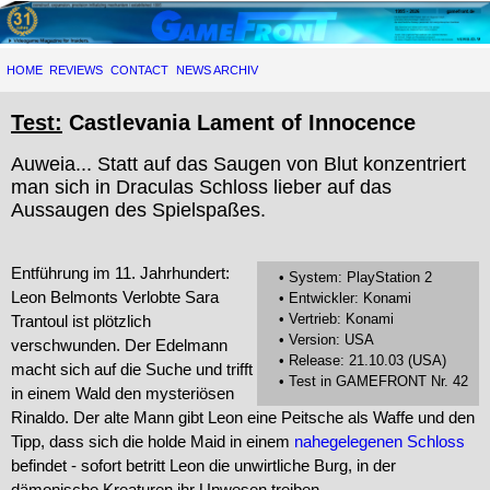
HOME
REVIEWS
CONTACT
NEWS ARCHIV
Test:
Castlevania Lament of Innocence
Auweia... Statt auf das Saugen von Blut konzentriert
man sich in Draculas Schloss lieber auf das
Aussaugen des Spielspaßes.
Entführung im 11. Jahrhundert:
• System: PlayStation 2
Leon Belmonts Verlobte Sara
• Entwickler: Konami
• Vertrieb: Konami
Trantoul ist plötzlich
• Version: USA
verschwunden. Der Edelmann
• Release: 21.10.03 (USA)
macht sich auf die Suche und trifft
• Test in GAMEFRONT Nr. 42
in einem Wald den mysteriösen
Rinaldo. Der alte Mann gibt Leon eine Peitsche als Waffe und den
Tipp, dass sich die holde Maid in einem
nahegelegenen Schloss
befindet - sofort betritt Leon die unwirtliche Burg, in der
dämonische Kreaturen ihr Unwesen treiben.