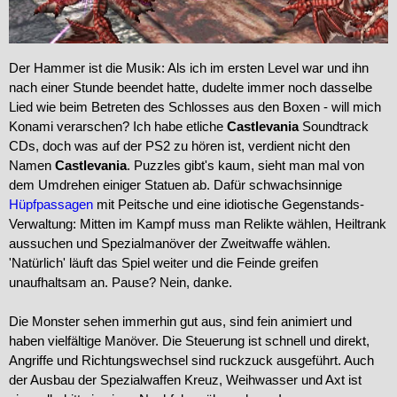
Der Hammer ist die Musik: Als ich im ersten Level war und ihn
nach einer Stunde beendet hatte, dudelte immer noch dasselbe
Lied wie beim Betreten des Schlosses aus den Boxen - will mich
Konami verarschen? Ich habe etliche
Castlevania
Soundtrack
CDs, doch was auf der PS2 zu hören ist, verdient nicht den
Namen
Castlevania
. Puzzles gibt's kaum, sieht man mal von
dem Umdrehen einiger Statuen ab. Dafür schwachsinnige
Hüpfpassagen
mit Peitsche und eine idiotische Gegenstands-
Verwaltung: Mitten im Kampf muss man Relikte wählen, Heiltrank
aussuchen und Spezialmanöver der Zweitwaffe wählen.
'Natürlich' läuft das Spiel weiter und die Feinde greifen
unaufhaltsam an. Pause? Nein, danke.
Die Monster sehen immerhin gut aus, sind fein animiert und
haben vielfältige Manöver. Die Steuerung ist schnell und direkt,
Angriffe und Richtungswechsel sind ruckzuck ausgeführt. Auch
der Ausbau der Spezialwaffen Kreuz, Weihwasser und Axt ist