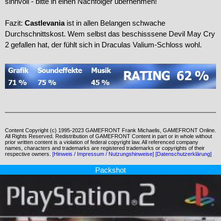
sinnvoll - bitte in einen Nachfolger übernehmen!
Fazit:
Castlevania
ist in allen Belangen schwache
Durchschnittskost. Wem selbst das beschisssene Devil May Cry
2 gefallen hat, der fühlt sich in Draculas Valium-Schloss wohl.
Content Copyright (c) 1995-2023 GAMEFRONT Frank Michaelis, GAMEFRONT Online.
All Rights Reserved. Redistribution of GAMEFRONT Content in part or in whole without
prior written content is a violation of federal copyright law. All referenced company
names, characters and trademarks are registered trademarks or copyrights of their
respective owners.
[Hinweis / Impressum / Nutzungshinweise]
[Datenschutzerklärung]
Packshot