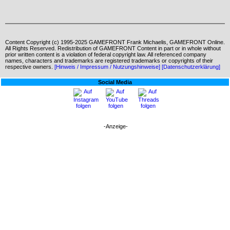
Content Copyright (c) 1995-2025 GAMEFRONT Frank Michaelis, GAMEFRONT Online.
All Rights Reserved. Redistribution of GAMEFRONT Content in part or in whole without
prior written content is a violation of federal copyright law. All referenced company
names, characters and trademarks are registered trademarks or copyrights of their
respective owners.
[Hinweis / Impressum / Nutzungshinweise]
[Datenschutzerklärung]
Social Media
-Anzeige-