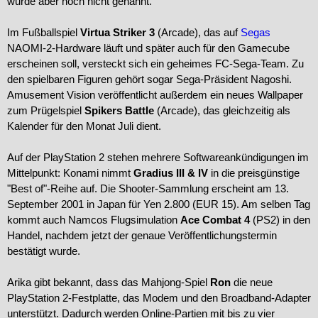
wurde aber noch nicht genannt.
Im Fußballspiel
Virtua Striker 3
(Arcade), das auf
Segas
NAOMI-2-Hardware läuft und später auch für den Gamecube
erscheinen soll, versteckt sich ein geheimes FC-Sega-Team. Zu
den spielbaren Figuren gehört sogar Sega-Präsident Nagoshi.
Amusement Vision veröffentlicht außerdem ein neues Wallpaper
zum Prügelspiel
Spikers Battle
(Arcade), das gleichzeitig als
Kalender für den Monat Juli dient.
Auf der PlayStation 2 stehen mehrere Softwareankündigungen im
Mittelpunkt: Konami nimmt
Gradius III & IV
in die preisgünstige
"Best of"-Reihe auf. Die Shooter-Sammlung erscheint am 13.
September 2001 in Japan für Yen 2.800 (EUR 15). Am selben Tag
kommt auch Namcos Flugsimulation
Ace Combat 4
(PS2) in den
Handel, nachdem jetzt der genaue Veröffentlichungstermin
bestätigt wurde.
Arika gibt bekannt, dass das Mahjong-Spiel
Ron
die neue
PlayStation 2-Festplatte, das Modem und den Broadband-Adapter
unterstützt. Dadurch werden Online-Partien mit bis zu vier