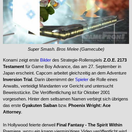
Super Smash. Bros Melee (Gamecube)
Konami zeigt erste
Bilder
des Strategie-Rollenspiels
Z.O.E. 2173
Testament
für Game Boy Advance, das am 27. September in
Japan erscheint. Capcom arbeitet gleichzeitig an dem Adventure
Inversion Trial
. Darin übernimmt der
Spieler
die Rolle eines
Anwalts, verteidigt Mandanten vor Gericht und untersucht
Beweisstücke. Die Veröffentlichung ist für Oktober 2001
vorgesehen. Hinter dem seltsamen Namen verbirgt sich übrigens
das erste
Gyakuten Saiban
bzw.
Phoenix Wright: Ace
Attorney
.
In Hollywood feierte derweil
Final Fantasy - The Spirit Within
Premiere, wozu ein knapp vierminütiges Video veröffentlicht wird.