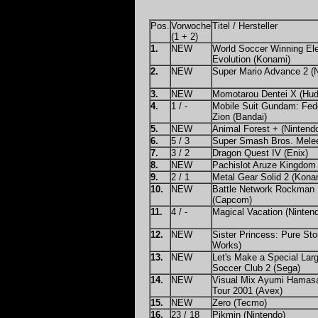
Pos.
Vorwoche
Titel / Hersteller
(1 + 2)
1.
NEW
World Soccer Winning Ele
Evolution (Konami)
2.
NEW
Super Mario Advance 2 (N
3.
NEW
Momotarou Dentei X (Hu
4.
1 / -
Mobile Suit Gundam: Fed
Zion (Bandai)
5.
NEW
Animal Forest + (Nintend
6.
5 / 3
Super Smash Bros. Melee
7.
3 / 2
Dragon Quest IV (Enix)
8.
NEW
Pachislot Aruze Kingdom 
9.
2 / 1
Metal Gear Solid 2 (Kona
10.
NEW
Battle Network Rockman
(Capcom)
11.
4 / -
Magical Vacation (Ninten
12.
NEW
Sister Princess: Pure Sto
Works)
13.
NEW
Let's Make a Special Lar
Soccer Club 2 (Sega)
14.
NEW
Visual Mix Ayumi Hamas
Tour 2001 (Avex)
15.
NEW
Zero (Tecmo)
16.
23 / 18
Pikmin (Nintendo)