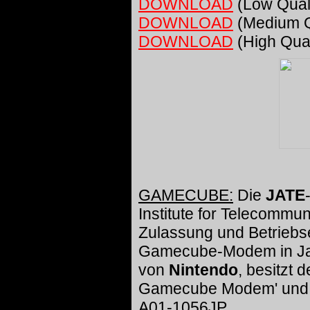
DOWNLOAD
(Low Quali
DOWNLOAD
(Medium Qu
DOWNLOAD
(High Qual
GAMECUBE:
Die
JATE
Institute for Telecommu
Zulassung und Betriebse
Gamecube-Modem in Jap
von
Nintendo
, besitzt
Gamecube Modem' und 
A01-1056JP.