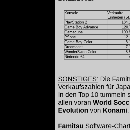
Konsole
Verkaufte
Einheiten (St.
PlayStation 2
184.
Game Boy Advance
120.
Gamecube
100.
PSone
12.
Game Boy Color
8.
Dreamcast
7.
WonderSwan Color
5.
Nintendo 64
SONSTIGES:
Die Famits
Verkaufszahlen für Japan
In den Top 10 tummeln 
allen voran
World Socce
Evolution
von
Konami
,
Famitsu
Software-Char