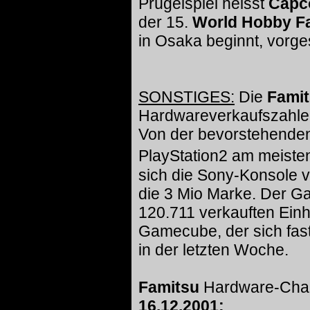
Prügelspiel heisst
Capc
der 15.
World Hobby Fa
in Osaka beginnt, vorges
SONSTIGES:
Die
Fami
Hardwareverkaufszahlen 
Von der bevorstehenden F
PlayStation2 am meiste
sich die Sony-Konsole v
die 3 Mio Marke. Der G
120.711 verkauften Einh
Gamecube, der sich fast 
in der letzten Woche.
Famitsu
Hardware-Cha
16.12.2001: