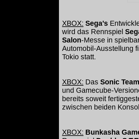
XBOX:
Sega's
Entwickl
wird das Rennspiel
Seg
Salon
-Messe in spielba
Automobil-Ausstellung f
Tokio statt.
XBOX:
Das
Sonic Tea
und Gamecube-Version
bereits soweit fertiggest
zwischen beiden Konsol
XBOX:
Bunkasha Gam