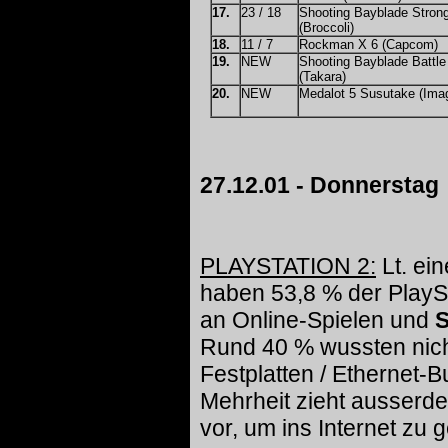
17.
23 / 18
Shooting Bayblade Stron
(Broccoli)
18.
11 / 7
Rockman X 6 (Capcom)
19.
NEW
Shooting Bayblade Battl
(Takara)
20.
NEW
Medalot 5 Susutake (Imag
27.12.01 - Donnerstag
PLAYSTATION 2:
Lt. ei
haben 53,8 % der PlaySt
an Online-Spielen und
S
Rund 40 % wussten nich
Festplatten / Ethernet-B
Mehrheit zieht ausserd
vor, um ins Internet zu 