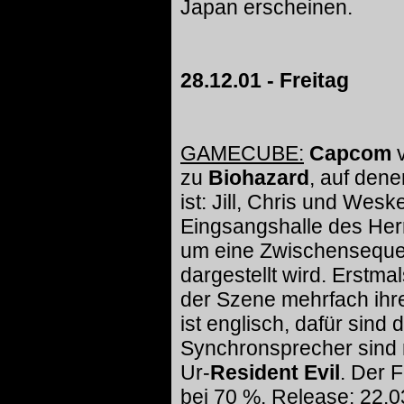
Japan erscheinen.
28.12.01 - Freitag
GAMECUBE:
Capcom
v
zu
Biohazard
, auf den
ist: Jill, Chris und Wes
Eingsangshalle des Her
um eine Zwischensequen
dargestellt wird. Erstm
der Szene mehrfach ihr
ist englisch, dafür sind 
Synchronsprecher sind 
Ur-
Resident Evil
. Der F
bei 70 %. Release: 22.0