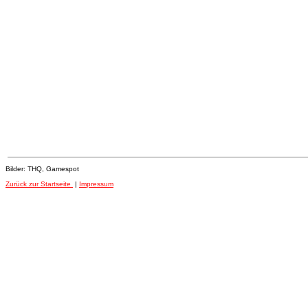
Bilder: THQ, Gamespot
Zurück zur Startseite
|
Impressum