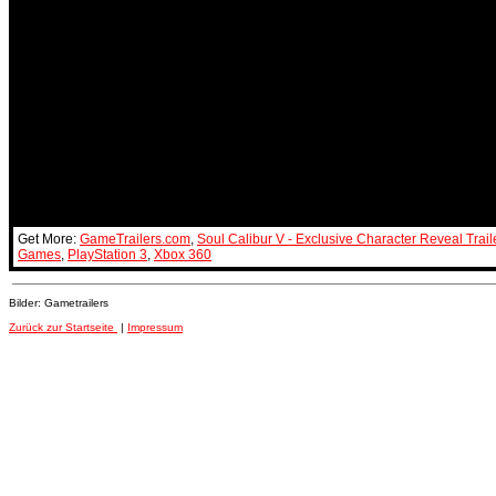
Get More:
GameTrailers.com
,
Soul Calibur V - Exclusive Character Reveal Trai
Games
,
PlayStation 3
,
Xbox 360
Bilder: Gametrailers
Zurück zur Startseite
|
Impressum