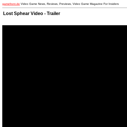
gamefront.de
Video Game News, Reviews, Previews, Video Game Magazine For Insiders
Lost Sphear Video - Trailer