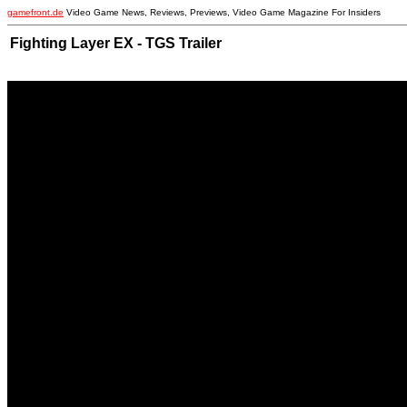
gamefront.de
Video Game News, Reviews, Previews, Video Game Magazine For Insiders
Fighting Layer EX - TGS Trailer