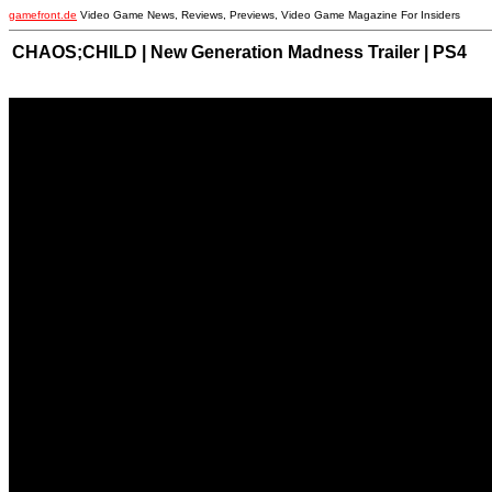
gamefront.de
Video Game News, Reviews, Previews, Video Game Magazine For Insiders
CHAOS;CHILD | New Generation Madness Trailer | PS4