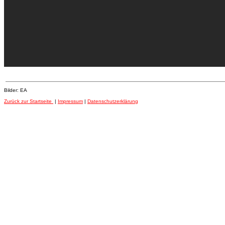
Bilder: EA
Zurück zur Startseite
|
Impressum
|
Datenschutzerklärung