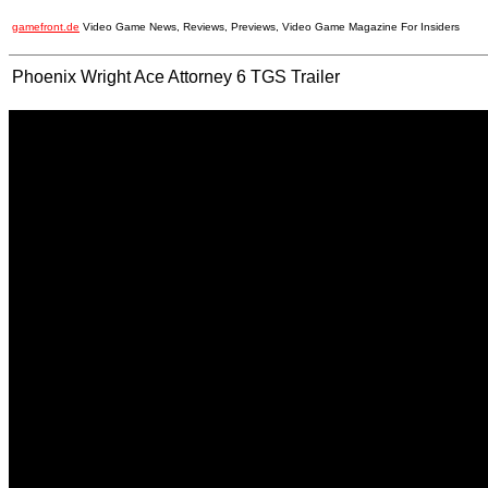
gamefront.de
Video Game News, Reviews, Previews, Video Game Magazine For Insiders
Phoenix Wright Ace Attorney 6 TGS Trailer