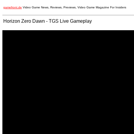
gamefront.de
Video Game News, Reviews, Previews, Video Game Magazine For Insiders
Horizon Zero Dawn - TGS Live Gameplay