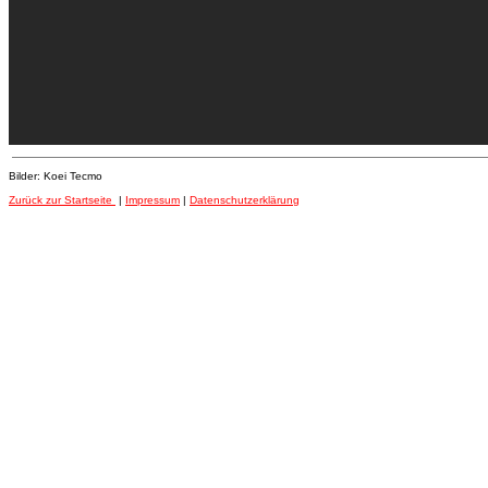
Bilder: Koei Tecmo
Zurück zur Startseite
|
Impressum
|
Datenschutzerklärung