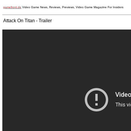
gamefront.de
Video Game News, Reviews, Previews, Video Game Magazine For Insiders
Attack On Titan - Trailer