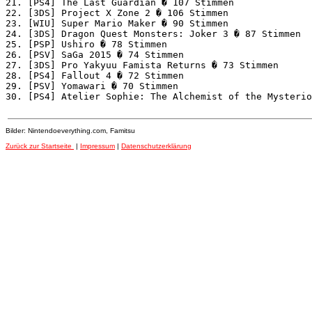
21. [PS4] The Last Guardian � 107 Stimmen

22. [3DS] Project X Zone 2 � 106 Stimmen

23. [WIU] Super Mario Maker � 90 Stimmen

24. [3DS] Dragon Quest Monsters: Joker 3 � 87 Stimmen

25. [PSP] Ushiro � 78 Stimmen

26. [PSV] SaGa 2015 � 74 Stimmen

27. [3DS] Pro Yakyuu Famista Returns � 73 Stimmen

28. [PS4] Fallout 4 � 72 Stimmen

29. [PSV] Yomawari � 70 Stimmen

Bilder: Nintendoeverything.com, Famitsu
Zurück zur Startseite
|
Impressum
|
Datenschutzerklärung