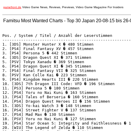
gamefront.de
Video Game News, Reviews, Previews, Video Game Magazine For Insiders
Famitsu Most Wanted Charts - Top 30 Japan 20-08-15 bis 26-
Pos. / System / Titel / Anzahl der Leserstimmen

-------------------------------------------------------
1. [3DS] Monster Hunter X � 480 Stimmen

2. [PS4] Final Fantasy XV � 457 Stimmen

3. [PS4] Persona 5 � 442 Stimmen

4. [3DS] Dragon Quest XI � 371 Stimmen

5. [PSV] Tokyo Xanadu � 369 Stimmen

6. [PS4] Dragon Quest XI � 345 Stimmen

7. [PS4] Final Fantasy VII � 325 Stimmen

8. [PSV] Kan Colle Kai � 223 Stimmen

9. [PS4] Kingdom Hearts III � 220 Stimmen

10. [3DS] 7th Dragon III Code: VFD � 196 Stimmen

11. [PS3] Persona 5 � 180 Stimmen

12. [PS4] Yoru no Nai Kuni � 163 Stimmen

13. [PS4] Tales of Berseria � 160 Stimmen

14. [PS4] Dragon Quest Heroes II � 156 Stimmen

15. [3DS] Yo-kai Watch 3 � 148 Stimmen

16. [PS4] Street Fighter V � 137 Stimmen

17. [PS4] Mad Max � 130 Stimmen

18. [PSV] Yoru no Nai Kuni � 127 Stimmen

19. [PS4] Star Ocean 5: Integrity and Faithlessness � 1
20. [WIU] The Legend of Zelda � 110 Stimmen
