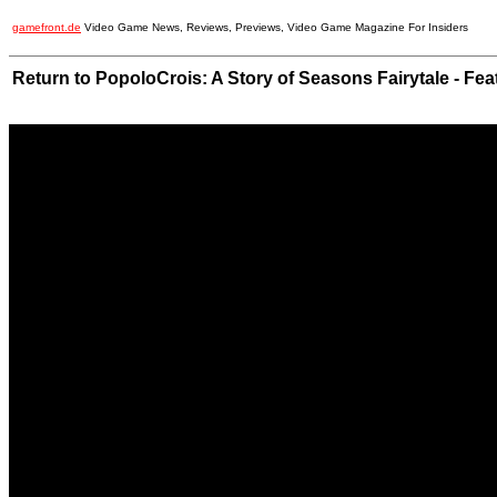
gamefront.de
Video Game News, Reviews, Previews, Video Game Magazine For Insiders
Return to PopoloCrois: A Story of Seasons Fairytale - Feat