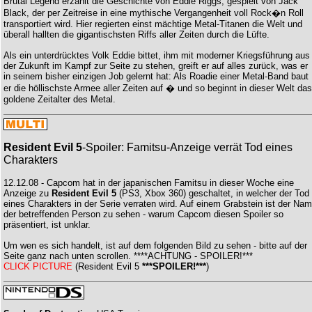
Brütal Legend erzählt die Geschichte von Eddie Riggs, gespielt von Jack
Black, der per Zeitreise in eine mythische Vergangenheit voll Rock�n Roll
transportiert wird. Hier regierten einst mächtige Metal-Titanen die Welt und
überall hallten die gigantischsten Riffs aller Zeiten durch die Lüfte.
Als ein unterdrücktes Volk Eddie bittet, ihm mit moderner Kriegsführung aus
der Zukunft im Kampf zur Seite zu stehen, greift er auf alles zurück, was er
in seinem bisher einzigen Job gelernt hat: Als Roadie einer Metal-Band baut
er die höllischste Armee aller Zeiten auf � und so beginnt in dieser Welt das
goldene Zeitalter des Metal.
Resident Evil 5
-Spoiler: Famitsu-Anzeige verrät Tod eines
Charakters
12.12.08 - Capcom hat in der japanischen Famitsu in dieser Woche eine
Anzeige zu
Resident Evil 5
(PS3, Xbox 360) geschaltet, in welcher der Tod
eines Charakters in der Serie verraten wird. Auf einem Grabstein ist der Na
der betreffenden Person zu sehen - warum Capcom diesen Spoiler so
präsentiert, ist unklar.
Um wen es sich handelt, ist auf dem folgenden Bild zu sehen - bitte auf der
Seite ganz nach unten scrollen. ****ACHTUNG - SPOILER!***
CLICK PICTURE
(Resident Evil 5
***SPOILER!***
)