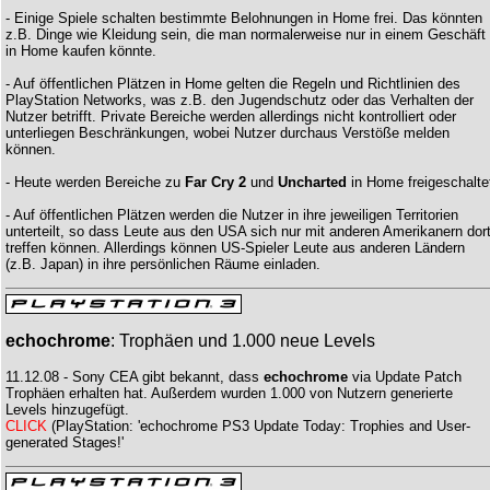
- Einige Spiele schalten bestimmte Belohnungen in Home frei. Das könnten
z.B. Dinge wie Kleidung sein, die man normalerweise nur in einem Geschäft
in Home kaufen könnte.
- Auf öffentlichen Plätzen in Home gelten die Regeln und Richtlinien des
PlayStation Networks, was z.B. den Jugendschutz oder das Verhalten der
Nutzer betrifft. Private Bereiche werden allerdings nicht kontrolliert oder
unterliegen Beschränkungen, wobei Nutzer durchaus Verstöße melden
können.
- Heute werden Bereiche zu
Far Cry 2
und
Uncharted
in Home freigeschalte
- Auf öffentlichen Plätzen werden die Nutzer in ihre jeweiligen Territorien
unterteilt, so dass Leute aus den USA sich nur mit anderen Amerikanern dor
treffen können. Allerdings können US-Spieler Leute aus anderen Ländern
(z.B. Japan) in ihre persönlichen Räume einladen.
echochrome
: Trophäen und 1.000 neue Levels
11.12.08 - Sony CEA gibt bekannt, dass
echochrome
via Update Patch
Trophäen erhalten hat. Außerdem wurden 1.000 von Nutzern generierte
Levels hinzugefügt.
CLICK
(PlayStation: 'echochrome PS3 Update Today: Trophies and User-
generated Stages!'