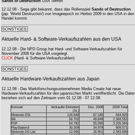
Sands of Destruction
USA Termin
12.12.08 - Sega gibt bekannt, dass das Rollenspiel
Sands of Destruction
(jap. 'World Destruction') von Imageepoch im Herbst 2009 in den USA in den
Handel kommt.
Aktuelle Hard- & Software-Verkaufszahlen aus den USA
12.12.08 - Die NPD Group hat Hard- und Software-Verkaufszahlen für
November 2008 für die USA vorgelegt.
CLICK
(Hard- & Software-Verkaufszahlen)
Aktuelle Hardware-Verkaufszahlen aus Japan
12.12.08 - Das Marktforschungsunternehmen Media Create hat neue
Hardware-Verkaufszahlen für den japanischen Markt veröffentlicht. Die Date
beziehen sich auf den Zeitraum vom 01.12.08 - 07.12.08.
Konsole
Verkaufte Einheiten
Dez. 2008
2008 Total
(St.)
Nintendo DSi
126.648
87.185
664.825
Wii
56.702
49.848
2.368.552
PSP
54.782
55.090
3.205.584
PlayStation3
30.309
34.978
809.571
Nintendo DS Lite
12.096
26.851
2.383.689