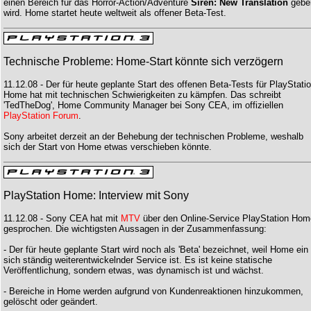
einen Bereich für das Horror-Action/Adventure
Siren: New Translation
gebe
wird. Home startet heute weltweit als offener Beta-Test.
Technische Probleme: Home-Start könnte sich verzögern
11.12.08 - Der für heute geplante Start des offenen Beta-Tests für PlayStati
Home hat mit technischen Schwierigkeiten zu kämpfen. Das schreibt
'TedTheDog', Home Community Manager bei Sony CEA, im offiziellen
PlayStation Forum
.
Sony arbeitet derzeit an der Behebung der technischen Probleme, weshalb
sich der Start von Home etwas verschieben könnte.
PlayStation Home: Interview mit Sony
11.12.08 - Sony CEA hat mit
MTV
über den Online-Service PlayStation Hom
gesprochen. Die wichtigsten Aussagen in der Zusammenfassung:
- Der für heute geplante Start wird noch als 'Beta' bezeichnet, weil Home ein
sich ständig weiterentwickelnder Service ist. Es ist keine statische
Veröffentlichung, sondern etwas, was dynamisch ist und wächst.
- Bereiche in Home werden aufgrund von Kundenreaktionen hinzukommen,
gelöscht oder geändert.