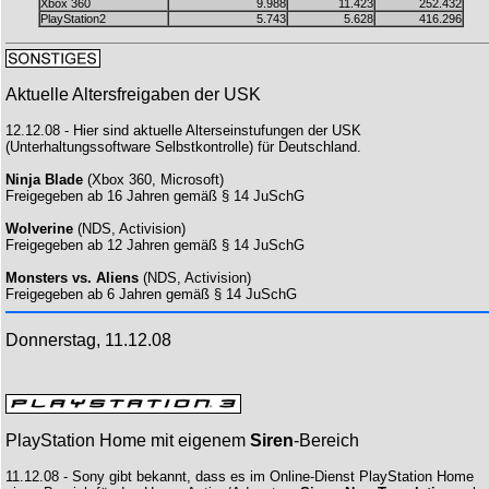
Xbox 360
9.988
11.423
252.432
PlayStation2
5.743
5.628
416.296
Aktuelle Altersfreigaben der USK
12.12.08 - Hier sind aktuelle Alterseinstufungen der USK
(Unterhaltungssoftware Selbstkontrolle) für Deutschland.
Ninja Blade
(Xbox 360, Microsoft)
Freigegeben ab 16 Jahren gemäß § 14 JuSchG
Wolverine
(NDS, Activision)
Freigegeben ab 12 Jahren gemäß § 14 JuSchG
Monsters vs. Aliens
(NDS, Activision)
Freigegeben ab 6 Jahren gemäß § 14 JuSchG
Donnerstag, 11.12.08
PlayStation Home mit eigenem
Siren
-Bereich
11.12.08 - Sony gibt bekannt, dass es im Online-Dienst PlayStation Home