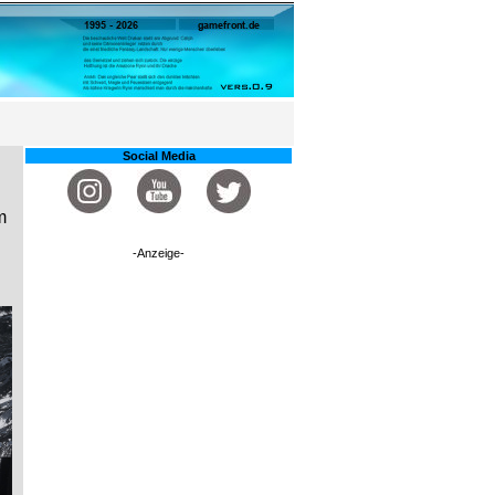
Social Media
m
-Anzeige-