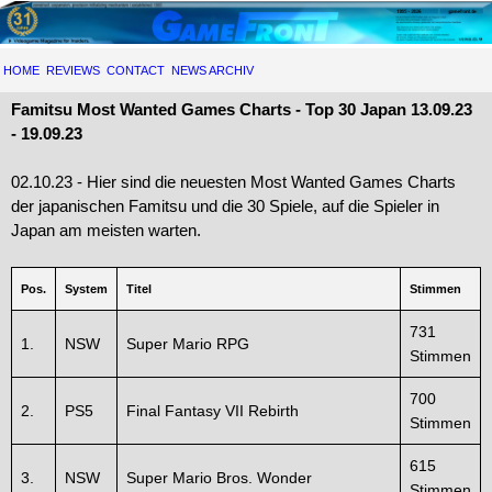
HOME
REVIEWS
CONTACT
NEWS ARCHIV
Famitsu Most Wanted Games Charts - Top 30 Japan 13.09.23
- 19.09.23
02.10.23 - Hier sind die neuesten Most Wanted Games Charts
der japanischen Famitsu und die 30 Spiele, auf die Spieler in
Japan am meisten warten.
Pos.
System
Titel
Stimmen
731
1.
NSW
Super Mario RPG
Stimmen
700
2.
PS5
Final Fantasy VII Rebirth
Stimmen
615
3.
NSW
Super Mario Bros. Wonder
Stimmen