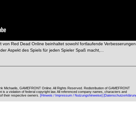
nft von Red Dead Online beinhaltet sowohl fortlaufende Verbesserungen
der Aspekt des Spiels für jeden Spieler Spaß macht,...
k Michaelis, GAMEFRONT Online. All Rights Reserved. Redistribution of GAMEFRONT
ent is a violation of federal copyright law. All referenced company names, characters and
of their respective owners.
[Hinweis / Impressum / Nutzungshinweise]
[Datenschutzerklärun