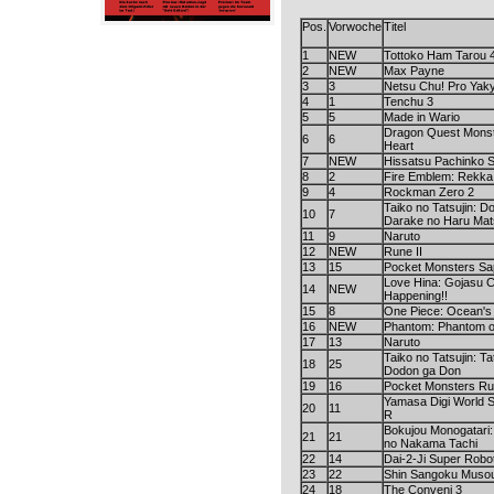
Pos.
Vorwoche
Titel
1
NEW
Tottoko Ham Tarou 
2
NEW
Max Payne
3
3
Netsu Chu! Pro Yak
4
1
Tenchu 3
5
5
Made in Wario
Dragon Quest Monst
6
6
Heart
7
NEW
Hissatsu Pachinko S
8
2
Fire Emblem: Rekka
9
4
Rockman Zero 2
Taiko no Tatsujin: D
10
7
Darake no Haru Mat
11
9
Naruto
12
NEW
Rune II
13
15
Pocket Monsters Sa
Love Hina: Gojasu C
14
NEW
Happening!!
15
8
One Piece: Ocean'
16
NEW
Phantom: Phantom of
17
13
Naruto
Taiko no Tatsujin: T
18
25
Dodon ga Don
19
16
Pocket Monsters R
Yamasa Digi World S
20
11
R
Bokujou Monogatari:
21
21
no Nakama Tachi
22
14
Dai-2-Ji Super Robo
23
22
Shin Sangoku Muso
24
18
The Conveni 3