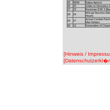
25
NEW
Kaitou Apricot
26
20
Zelda no Densetsu
27
23
Rockman EXE 3 Bla
Kimi ga Nozomu Eie
28
24
Hearts
Actual Combat Pachis
29
27
Man Kintaro
30
12
Generation of Chao
[Hinweis / Impress
[Datenschutzerkl�r