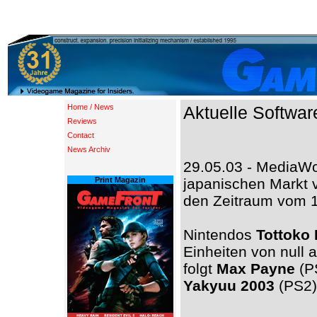
Home / News
Aktuelle Softwa
Reviews
Contact
News Archiv
29.05.03 - MediaWo
Print Magazin
japanischen Markt v
den Zeitraum vom 19
Nintendos
Tottoko
Einheiten von null 
folgt
Max Payne
(P
Yakyuu 2003
(PS2) 