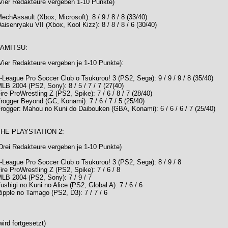
Vier Redakteure vergeben 1-10 Punkte)
echAssault (Xbox, Microsoft): 8 / 9 / 8 / 8 (33/40)
aisenryaku VII (Xbox, Kool Kizz): 8 / 8 / 8 / 6 (30/40)
FAMITSU:
Vier Redakteure vergeben je 1-10 Punkte):
-League Pro Soccer Club o Tsukurou! 3 (PS2, Sega): 9 / 9 / 9 / 8 (35/40)
LB 2004 (PS2, Sony): 8 / 5 / 7 / 7 (27(40)
ire ProWrestling Z (PS2, Spike): 7 / 6 / 8 / 7 (28/40)
rogger Beyond (GC, Konami): 7 / 6 / 7 / 5 (25/40)
rogger: Mahou no Kuni do Daibouken (GBA, Konami): 6 / 6 / 6 / 7 (25/40)
HE PLAYSTATION 2:
Drei Redakteure vergeben je 1-10 Punkte)
-League Pro Soccer Club o Tsukurou! 3 (PS2, Sega): 8 / 9 / 8
ire ProWrestling Z (PS2, Spike): 7 / 6 / 8
LB 2004 (PS2, Sony): 7 / 9 / 7
ushigi no Kuni no Alice (PS2, Global A): 7 / 6 / 6
ipple no Tamago (PS2, D3): 7 / 7 / 6
wird fortgesetzt)