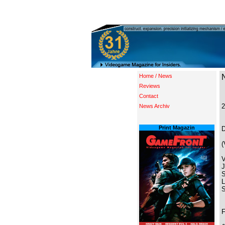
Home / News
Reviews
Contact
2
News Archiv
Print Magazin
(
V
J
S
L
S