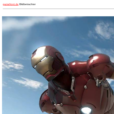
gamefront.de
Bildbetrachter