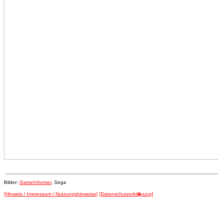
Bilder:
GameInformer
, Sega
[Hinweis / Impressum / Nutzungshinweise]
[Datenschutzerkl�rung]