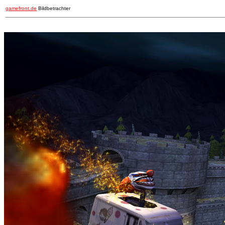
gamefront.de
Bildbetrachter